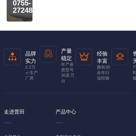
0755-
27248536
产量
品牌
经验
稳定
实力
丰富
年产各
2.2万
拥有30
7
类型号
㎡生产
余年行
30多万
厂房
业经验
台
走进普田
产品中心