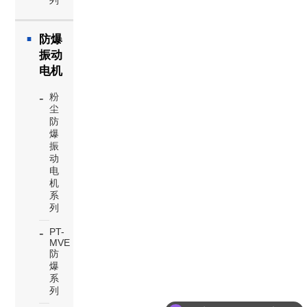
列
防爆
振动
电机
粉
尘
防
爆
振
动
电
机
系
列
PT-
MVE
防
爆
系
列