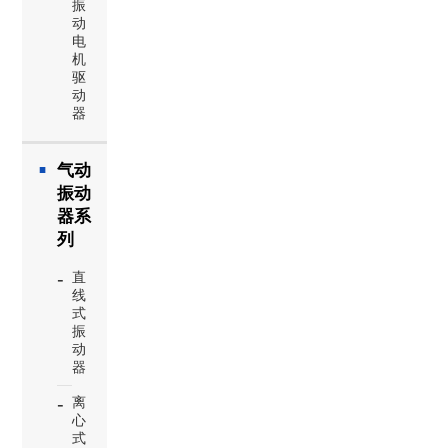
振
动
电
机
驱
动
器
气动
振动
器系
列
直
线
式
振
动
器
离
心
式