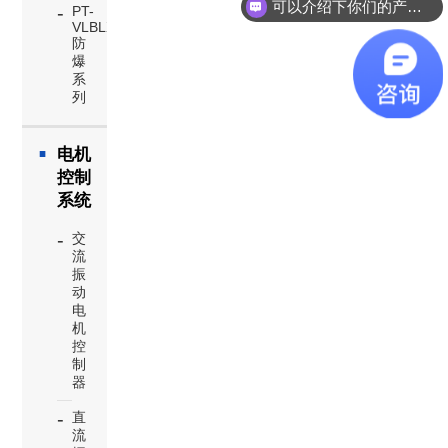
可以介绍下你们的产品么？
PT-
VLBLX
防
爆
系
列
电机
控制
系统
交
流
振
动
电
机
控
制
器
直
流