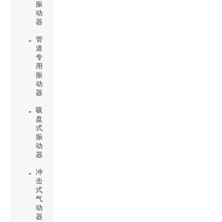
振
动
器
管
道
专
用
振
动
器
吸
盘
式
振
动
器
冲
击
式
气
动
器