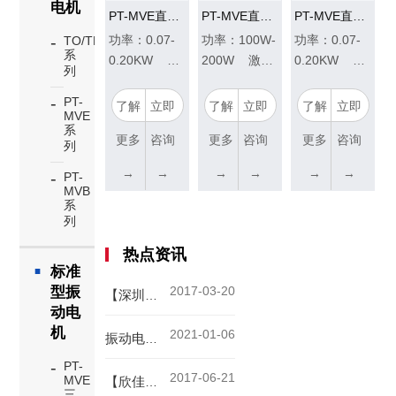
电机
PT-MVE直流无刷振动电机（铝合金）
PT-MVE直流有刷标准型振动电机
PT-MVE直流无刷不锈钢标准型振动电机
功率：0.07-
功率：100W-
功率：0.07-
TO/TB
系
0.20KW 激
200W 激振
0.20KW 激
列
振力：1.3-
力：0.50KN-
振力：1.3-
6.0KN
2.00KN
6.0KN
PT-
了解
立即
了解
立即
了解
立即
MVE
系
更多
咨询
更多
咨询
更多
咨询
列
→
→
→
→
→
→
PT-
MVB
系
列
热点资讯
标准
2017-03-20
型振
【深圳】采购小型振动器 普田振动电机火爆热销中......
动电
机
2021-01-06
振动电机爆炸的隐患是什么?
PT-
2017-06-21
MVE
【欣佳宏】PUTA120/2-12三相振动电机用处广泛
三