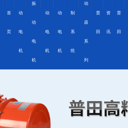
振
动
首
动
动
动
制
普
资
普
动
器
页
电
电
电
系
田
讯
田
电
系
机
机
机
统
机
列