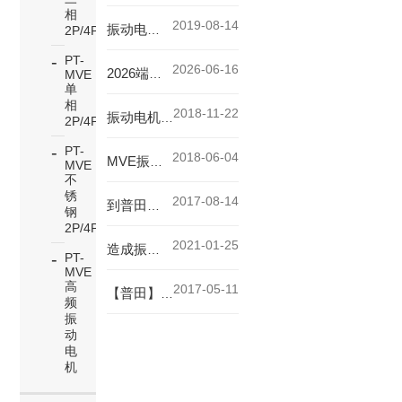
相
2019-08-14
振动电机由特制电机外加激振重块组成
2P/4P/6P/8P
PT-
2026-06-16
2026端午放假通知
MVE
单
相
2018-11-22
振动电机的检修注意事项
2P/4P
PT-
2018-06-04
MVE振动电机可无级调整激振力
MVE
不
锈
2017-08-14
到普田官网下单PUTA系列中小型振动电机2极振动马达
钢
2P/4P
2021-01-25
造成振动电机发热有哪些原因
PT-
MVE
高
2017-05-11
【普田】欣佳宏订购小型振动电机振动器，推荐上普田振动电机官网
频
振
动
电
机