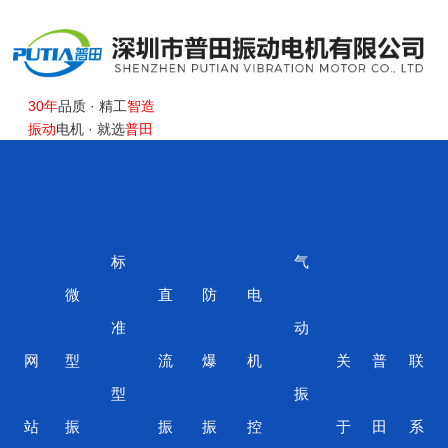
30年
品质 · 精工
智造
振动
电机 · 就选
普田
服务热线:
18923423523
0755-27248536
标
气
微
直
防
电
准
动
网
型
流
爆
机
关
普
联
型
振
站
振
振
振
控
于
田
系